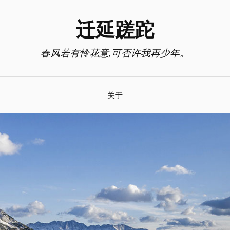
迁延蹉跎
春风若有怜花意,可否许我再少年。
关于