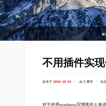
标
不用插件实现
发布于
2014-10-10
由
Z
撰写
包
对于使用wordpress写博客的