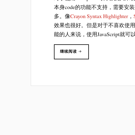
本身code的功能不支持，需要
多。像
Crayon Syntax Highlighter
，
效果也很好。但是对于不喜欢使
能的人来说，使用JavaScrip
“不
继续阅读
用
插
件
实
现
代
码
语
法
高
亮”