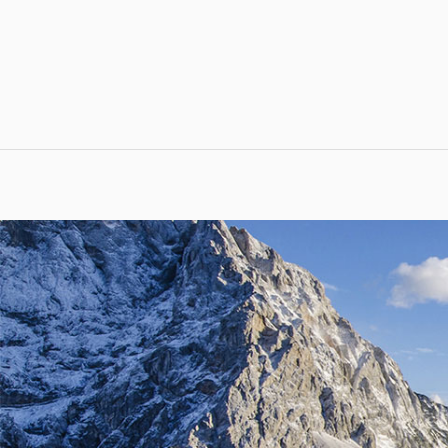
跳
到
内
容