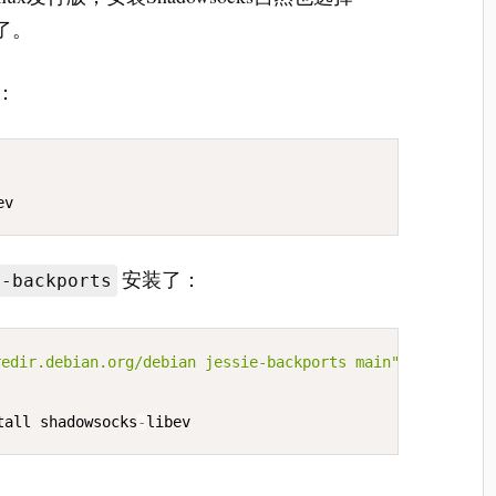
ev了。
+：
COPY
ev
安装了：
e-backports
COPY
redir.debian.org/debian jessie-backports main" > /etc/ap
tall shadowsocks
-
libev