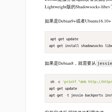
Lightweight版的Shadowsocks-lib
如果是Debian9+或者Ubuntu16.10
apt
-
get update

apt
-
get install shadowsocks
-
lib
如果是Debian8，就需要从
jessi
sh 
-
c 
'printf "deb http://http
apt
-
get update

apt
-
get 
-
t jessie
-
backports ins