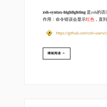
zsh-syntax-highlighting
是zsh的
作用：命令错误会显示
红色
，直
https://github.com/zsh-users/z
“终
继续阅读
端
体
验
提
升：
ZSH-
SYNTAX-
HIGHLIGHTING
高
亮
ZSH
可
用
命
令”