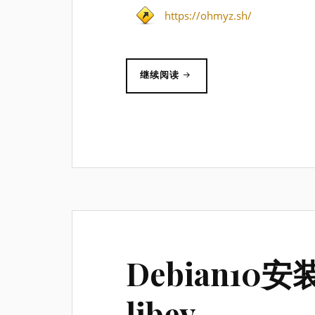
https://ohmyz.sh/
“终
继续阅读
端
体
验
提
升：
ZSH+OH-
MY-
ZSH”
Debian10安装
libev