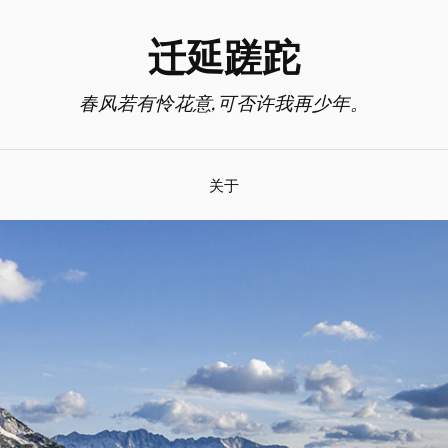
迁延蹉跎
春风若有怜花意,可否许我再少年。
关于