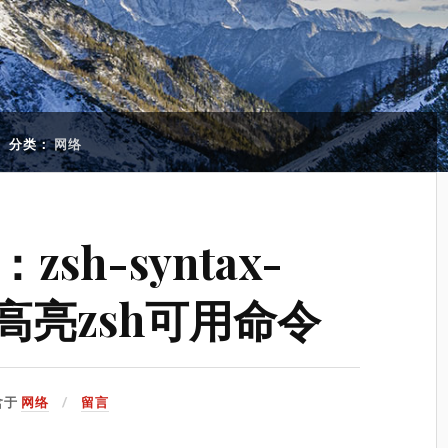
分类：
网络
sh-syntax-
ing高亮zsh可用命令
含于
网络
留言