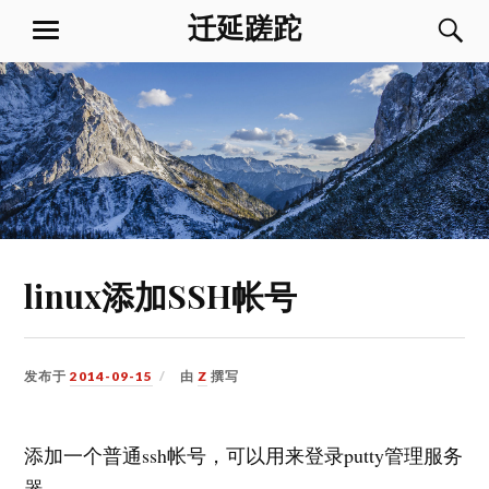
跳
迁延蹉跎
菜
到
单
内
容
linux添加SSH帐号
发布于
2014-09-15
由
Z
撰写
添加一个普通ssh帐号，可以用来登录putty管理服务
器。