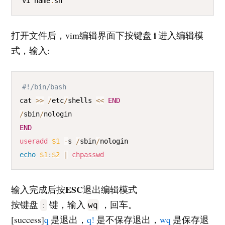
vi name
.
sh
i
打开文件后，vim编辑界面下按键盘
进入编辑模
式，输入:
COPY
#!/bin/bash
cat 
>>
/
etc
/
shells 
<<
END
/
sbin
/
END
useradd
$1
-
s 
/
sbin
/
echo
$1
:
$2
|
chpasswd
ESC
输入完成后按
退出编辑模式
按键盘
键，输入
，回车。
:
wq
[success]
q
是退出，
q!
是不保存退出，
wq
是保存退