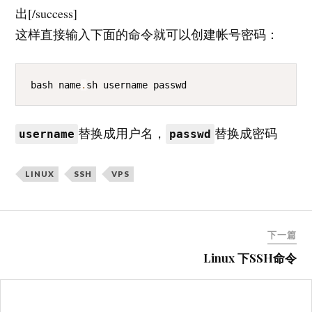
出[/success]
这样直接输入下面的命令就可以创建帐号密码：
COPY
bash name
.
sh username passwd
替换成用户名，
替换成密码
username
passwd
LINUX
SSH
VPS
文
下一篇
章
Linux 下SSH命令
导
航