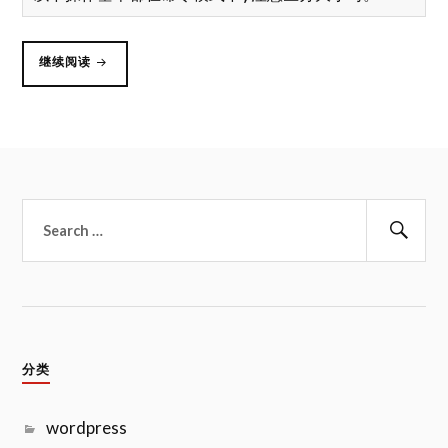
“LINUX
继续阅读
下
VI
编
辑
器
命
令”
搜
索：
搜
索
分类
wordpress