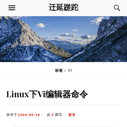
跳
迁延蹉跎
菜
到
单
内
容
标签：
VI
Linux下Vi编辑器命令
发布于
2014-09-18
由
Z
撰写
留言