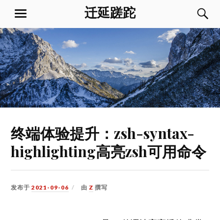
跳
迁延蹉跎
菜
到
单
内
容
终端体验提升：zsh-syntax-
highlighting高亮zsh可用命令
发布于
2021-09-06
由
Z
撰写