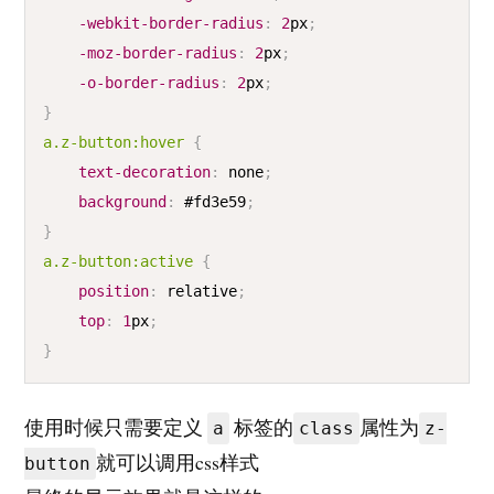
-webkit-border-radius
:
2
px
;
-moz-border-radius
:
2
px
;
-o-border-radius
:
2
px
;
}
a
.z-button
:hover
{
text-decoration
:
 none
;
background
:
#fd3e59
;
}
a
.z-button
:active
{
position
:
 relative
;
top
:
1
px
;
}
使用时候只需要定义
标签的
属性为
a
class
z-
就可以调用css样式
button