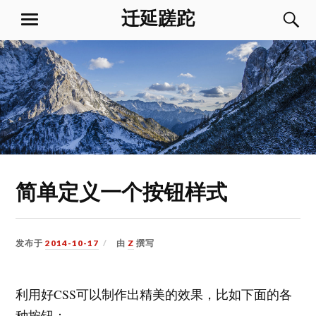
跳
迁延蹉跎
菜
到
单
内
容
简单定义一个按钮样式
发布于
2014-10-17
由
Z
撰写
利用好CSS可以制作出精美的效果，比如下面的各
种按钮：