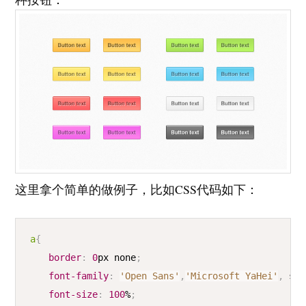
这里拿个简单的做例子，比如CSS代码如下：
COPY
a
{
border
:
0
px
 none
;
font-family
:
'Open Sans'
,
'Microsoft YaHei'
,
 san
font-size
:
100
%
;