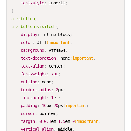
font-style
:
 inherit
;
}
a
.z-button
,
a
.z-button
:visited
{
display
:
 inline-block
;
color
:
#fff
!important
;
background
:
#ff4a64
;
text-decoration
:
 none
!important
;
text-align
:
 center
;
font-weight
:
700
;
outline
:
 none
;
border-radius
:
2
px
;
line-height
:
1
em
;
padding
:
10
px
20
px
!important
;
cursor
:
 pointer
;
margin
:
0
0.1
em
1.5
em
0
!important
;
vertical-align
:
 middle
;