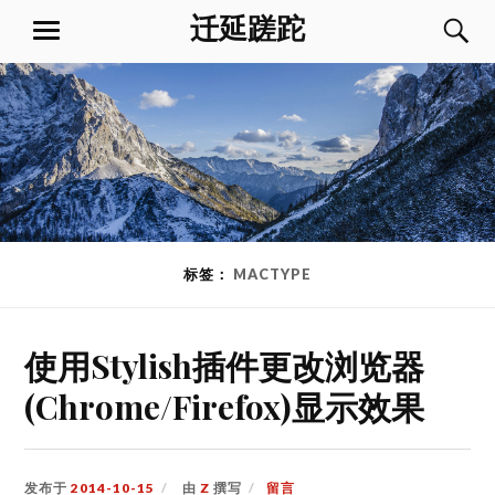
跳
迁延蹉跎
菜
到
单
内
容
标签：
MACTYPE
使用Stylish插件更改浏览器
(Chrome/Firefox)显示效果
发布于
2014-10-15
由
Z
撰写
留言