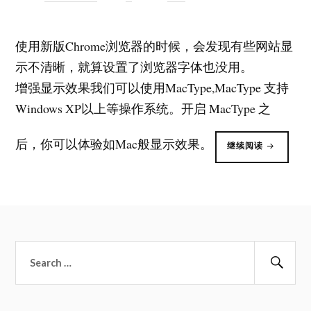
使用新版Chrome浏览器的时候，会发现有些网站显
示不清晰，就算设置了浏览器字体也没用。
增强显示效果我们可以使用MacType,MacType 支持
Windows XP以上等操作系统。开启 MacType 之
后，你可以体验如Mac般显示效果。
“使
继续阅读
用
STYLISH
插
件
更
改
浏
览
器
(CHROME
显
示
搜
效
果”
索：
搜
索